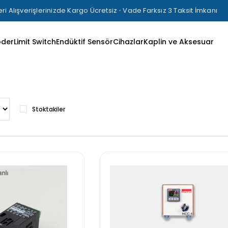
ri Alışverişlerinizde Kargo Ücretsiz
•
Vade Farksız 3 Taksit İmkanı
oder
Limit Switch
Endüktif Sensör
Cihazlar
Kaplin ve Aksesuar
Stoktakiler