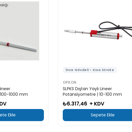
İnce Gövdeli - Kısa Stroke
OPKON
Lineer
SLPKS Dıştan Yaylı Lineer
| 100-1000 mm
Potansiyometre | 10-100 mm
KDV
₺6.317,46
+ KDV
ete Ekle
Sepete Ekle