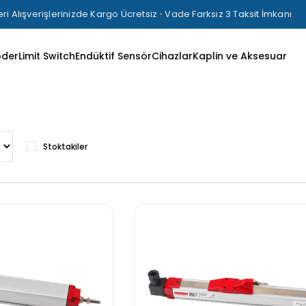
ri Alışverişlerinizde Kargo Ücretsiz
•
Vade Farksız 3 Taksit İmkanı
oder
Limit Switch
Endüktif Sensör
Cihazlar
Kaplin ve Aksesuar
Stoktakiler