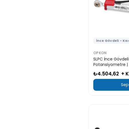
İnce Gövdeli - Kıs
OPKON
SLPC İnce Gövdeli
Potansiyometre 
₺4.504,62
+ 
Sep