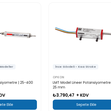
 Modeller
İnce Gövdeli - Kısa Stroke
OPKON
nsiyometre | 25-400
LMT Model Lineer Potansiyometre 
25 mm
KDV
₺3.790,47
+ KDV
ete Ekle
Sepete Ekle