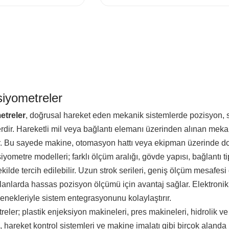
siyometreler
etreler
, doğrusal hareket eden mekanik sistemlerde pozisyon, str
rdir. Hareketli mil veya bağlantı elemanı üzerinden alınan mekan
ır. Bu sayede makine, otomasyon hattı veya ekipman üzerinde doğ
yometre modelleri; farklı ölçüm aralığı, gövde yapısı, bağlantı 
lde tercih edilebilir. Uzun strok serileri, geniş ölçüm mesafesi
alanlarda hassas pozisyon ölçümü için avantaj sağlar. Elektroni
çenekleriyle sistem entegrasyonunu kolaylaştırır.
reler; plastik enjeksiyon makineleri, pres makineleri, hidrolik 
rı, hareket kontrol sistemleri ve makine imalatı gibi birçok alanda 