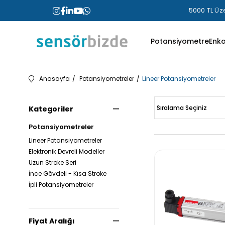
5000 TL Üze
Potansiyometre
Enk
Anasayfa
Potansiyometreler
Lineer Potansiyometreler
Kategoriler
Potansiyometreler
Lineer Potansiyometreler
Elektronik Devreli Modeller
Uzun Stroke Seri
İnce Gövdeli - Kısa Stroke
İpli Potansiyometreler
Fiyat Aralığı