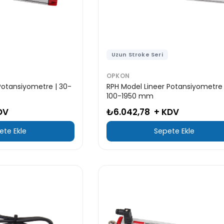
Uzun Stroke Seri
OPKON
Potansiyometre | 30-
RPH Model Lineer Potansiyometre 
100-1950 mm
DV
₺6.042,78
+ KDV
ete Ekle
Sepete Ekle