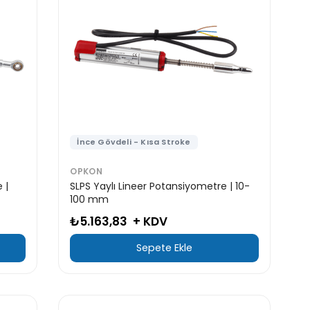
İnce Gövdeli - Kısa Stroke
OPKON
 |
SLPS Yaylı Lineer Potansiyometre | 10-
100 mm
₺5.163,83
+ KDV
Sepete Ekle