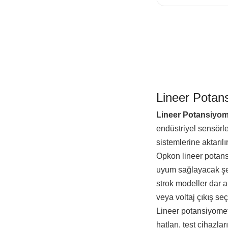
Lineer Potan
Lineer Potansiyom
endüstriyel sensörle
sistemlerine aktarıl
Opkon lineer potansi
uyum sağlayacak şeki
strok modeller dar 
veya voltaj çıkış se
Lineer potansiyomet
hatları, test cihazla