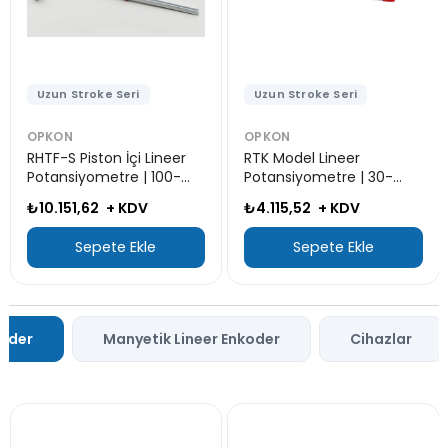
Uzun Stroke Seri
Uzun Stroke Seri
OPKON
OPKON
RHTF-S Piston İçi Lineer
RTK Model Lineer
Potansiyometre | 100-
Potansiyometre | 30-
1000 mm
1000 mm
₺10.151,62
+ KDV
₺4.115,52
+ KDV
Sepete Ekle
Sepete Ekle
koder
Manyetik Lineer Enkoder
Cihazlar