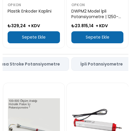
OPKON
OPKON
ini
DWPM2 Model İpli
PRI 50KH12 HLD 1024 B
Potansiyometre | 1250-
7MR SL-RF | OPKON
3600 mm
Enkoder
₺23.815,14
+ KDV
₺6.036,10
+ KDV
Sepete Ekle
Sepete Ekle
Kısa Stroke Potansiyometre
İpli Potansiyometre