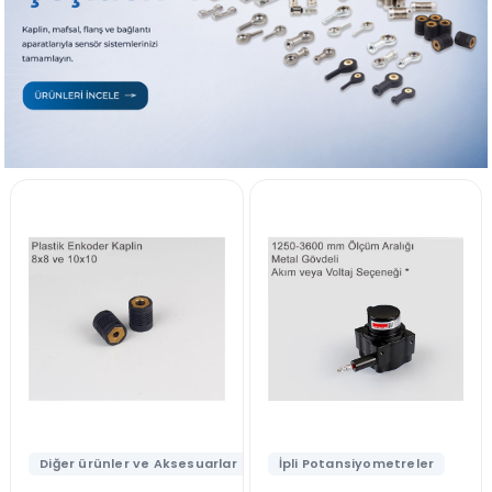
sesuarlar
İpli Potansiyometreler
İnkremental Enkoder