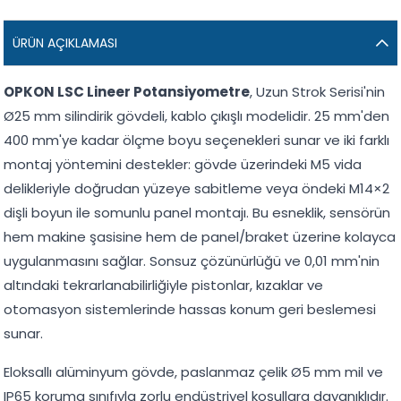
ÜRÜN AÇIKLAMASI
OPKON LSC Lineer Potansiyometre
, Uzun Strok Serisi'nin
Ø25 mm silindirik gövdeli, kablo çıkışlı modelidir. 25 mm'den
400 mm'ye kadar ölçme boyu seçenekleri sunar ve iki farklı
montaj yöntemini destekler: gövde üzerindeki M5 vida
delikleriyle doğrudan yüzeye sabitleme veya öndeki M14×2
dişli boyun ile somunlu panel montajı. Bu esneklik, sensörün
hem makine şasisine hem de panel/braket üzerine kolayca
uygulanmasını sağlar. Sonsuz çözünürlüğü ve 0,01 mm'nin
altındaki tekrarlanabilirliğiyle pistonlar, kızaklar ve
otomasyon sistemlerinde hassas konum geri beslemesi
sunar.
Eloksallı alüminyum gövde, paslanmaz çelik Ø5 mm mil ve
IP65 koruma sınıfıyla zorlu endüstriyel koşullara dayanıklıdır.