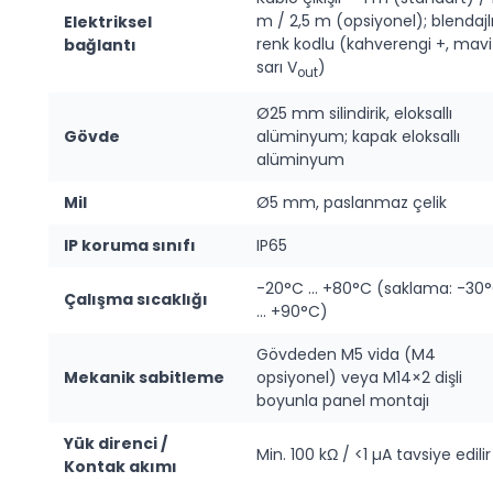
m / 2,5 m (opsiyonel); blendajlı
Elektriksel
renk kodlu (kahverengi +, mavi
bağlantı
sarı V
)
out
Ø25 mm silindirik, eloksallı
Gövde
alüminyum; kapak eloksallı
alüminyum
Mil
Ø5 mm, paslanmaz çelik
IP koruma sınıfı
IP65
-20°C … +80°C (saklama: -30
Çalışma sıcaklığı
… +90°C)
Gövdeden M5 vida (M4
Mekanik sabitleme
opsiyonel) veya M14×2 dişli
boyunla panel montajı
Yük direnci /
Min. 100 kΩ / <1 µA tavsiye edilir
Kontak akımı