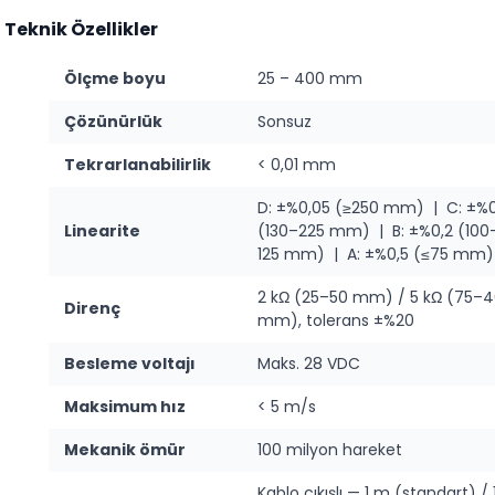
Teknik Özellikler
Ölçme boyu
25 – 400 mm
Çözünürlük
Sonsuz
Tekrarlanabilirlik
< 0,01 mm
D: ±%0,05 (≥250 mm) | C: ±%0
Linearite
(130–225 mm) | B: ±%0,2 (100
125 mm) | A: ±%0,5 (≤75 mm)
2 kΩ (25–50 mm) / 5 kΩ (75–
Direnç
mm), tolerans ±%20
Besleme voltajı
Maks. 28 VDC
Maksimum hız
< 5 m/s
Mekanik ömür
100 milyon hareket
Kablo çıkışlı — 1 m (standart) / 