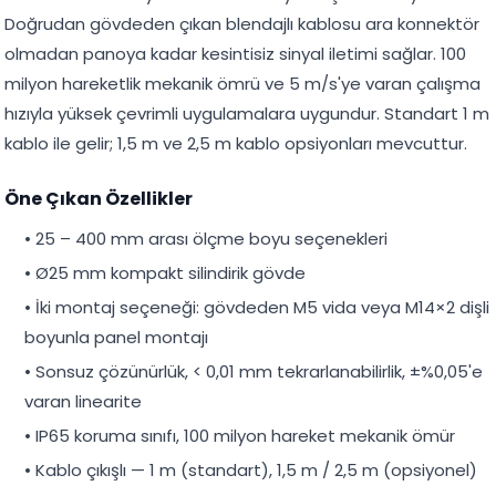
Doğrudan gövdeden çıkan blendajlı kablosu ara konnektör
olmadan panoya kadar kesintisiz sinyal iletimi sağlar. 100
milyon hareketlik mekanik ömrü ve 5 m/s'ye varan çalışma
hızıyla yüksek çevrimli uygulamalara uygundur. Standart 1 m
kablo ile gelir; 1,5 m ve 2,5 m kablo opsiyonları mevcuttur.
Öne Çıkan Özellikler
• 25 – 400 mm arası ölçme boyu seçenekleri
• Ø25 mm kompakt silindirik gövde
• İki montaj seçeneği: gövdeden M5 vida veya M14×2 dişli
boyunla panel montajı
• Sonsuz çözünürlük, < 0,01 mm tekrarlanabilirlik, ±%0,05'e
varan linearite
• IP65 koruma sınıfı, 100 milyon hareket mekanik ömür
• Kablo çıkışlı — 1 m (standart), 1,5 m / 2,5 m (opsiyonel)