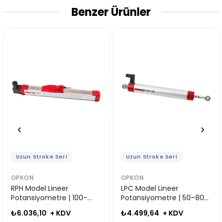
Benzer Ürünler
Seri
Uzun Stroke Seri
Uzun Stroke 
OPKON
OPKON
neer
LPC Model Lineer
RTM Model Li
re | 100-
Potansiyometre | 50–800
Potansiyomet
mm
mm
 KDV
₺4.499,64
+ KDV
₺4.225,27
+