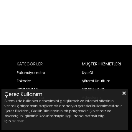
KATEGORİLER
MÜŞTERİ HİZMETLERİ
Potansiyometre
Üye Ol
Enkoder
Şifremi Unuttum
Limit Switch
Sipariş Takibi
Çerez Kullanımı
Endüktif Sensör
Adreslerim
Sitemizde kullanıcı deneyimini geliştirmek ve internet sitesinin
Cihazlar
Hesabım
verimli çalışmasını sağlamak amacıyla çerezler kullanılmaktadır.
Çerez Bildirimi, Gizlilik Bildiriminin bir parçasıdır. Şirketimiz ve
Kaplin ve Aksesuarlar
ziyaretçi bilgilerinin korunmasıyla ilgili daha detaylı bilgi
için
tıklayın
.