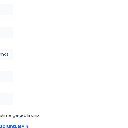
nması
şime geçebilirsiniz.
Görüntüleyin