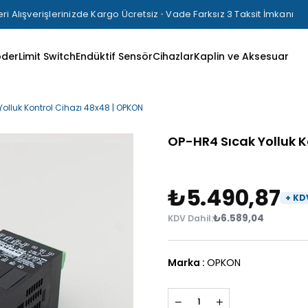
ri Alışverişlerinizde Kargo Ücretsiz
•
Vade Farksız 3 Taksit İmkanı
oder
Limit Switch
Endüktif Sensör
Cihazlar
Kaplin ve Aksesuar
olluk Kontrol Cihazı 48x48 | OPKON
OP-HR4 Sıcak Yolluk K
₺5.490,87
₺6.589,04
Marka
:
OPKON