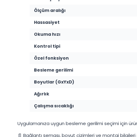
Ölçüm aralığı
Hassasiyet
Okuma hızı
Kontrol tipi
Özel fonksiyon
Besleme gerilimi
Boyutlar (GxYxD)
Ağırlık
Çalışma sıcaklığı
Uygulamanıza uygun besleme gerilimi seçimi için ürün se
📄 Bağlantı şeması, boyut çizimleri ve montaj bilgileri 