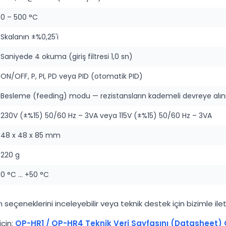
0 – 500 °C
Skalanın ±%0,25'i
Saniyede 4 okuma (giriş filtresi 1,0 sn)
ON/OFF, P, PI, PD veya PID (otomatik PID)
Besleme (feeding) modu — rezistansların kademeli devreye alı
230V (±%15) 50/60 Hz – 3VA veya 115V (±%15) 50/60 Hz – 3VA
48 x 48 x 85 mm
220 g
0 °C … +50 °C
çeneklerini inceleyebilir veya teknik destek için bizimle ileti
için:
OP-HR1 / OP-HR4 Teknik Veri Sayfasını (Datasheet) 