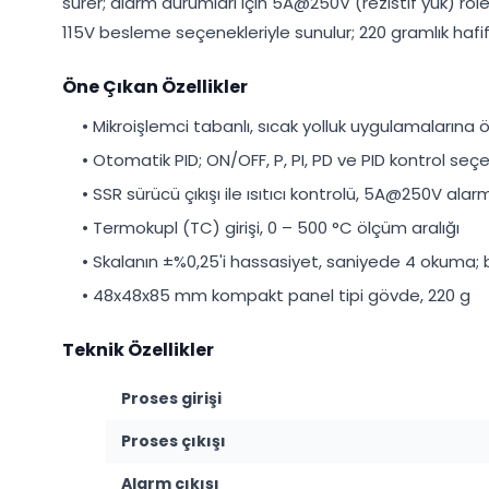
sürer; alarm durumları için 5A@250V (rezistif yük) rö
115V besleme seçenekleriyle sunulur; 220 gramlık hafif
Öne Çıkan Özellikler
• Mikroişlemci tabanlı, sıcak yolluk uygulamalarına 
• Otomatik PID; ON/OFF, P, PI, PD ve PID kontrol seçe
• SSR sürücü çıkışı ile ısıtıcı kontrolü, 5A@250V alarm 
• Termokupl (TC) girişi, 0 – 500 °C ölçüm aralığı
• Skalanın ±%0,25'i hassasiyet, saniyede 4 okuma
• 48x48x85 mm kompakt panel tipi gövde, 220 g
Teknik Özellikler
Proses girişi
Proses çıkışı
Alarm çıkışı