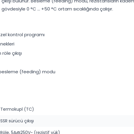
le çıkışı bulunur. Besleme (feeding) modu, rezistansların kad
 gövdesiyle 0 °C … +50 °C ortam sıcaklığında çalışır.
özel kontrol programı
nekleri
röle çıkışı
; besleme (feeding) modu
Termokupl (TC)
SSR sürücü çıkışı
Röle, 5A@250V~ (rezistif yük)