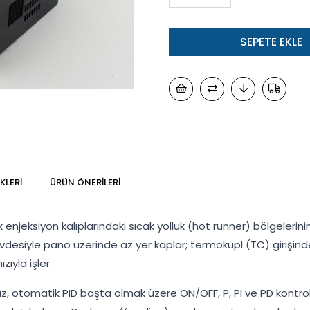
KLERI
ÜRÜN ÖNERILERI
ik enjeksiyon kalıplarındaki sıcak yolluk (hot runner) bölgelerinin
desiyle pano üzerinde az yer kaplar; termokupl (TC) girişinden 
ıyla işler.
 otomatik PID başta olmak üzere ON/OFF, P, PI ve PD kontrol tip