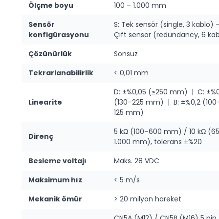
Ölçme boyu
100 – 1.000 mm
Sensör
S: Tek sensör (single, 3 kablo) 
konfigürasyonu
Çift sensör (redundancy, 6 ka
Çözünürlük
Sonsuz
Tekrarlanabilirlik
< 0,01 mm
D: ±%0,05 (≥250 mm) | C: ±%0
Linearite
(130–225 mm) | B: ±%0,2 (100
125 mm)
5 kΩ (100–600 mm) / 10 kΩ (6
Direnç
1.000 mm), tolerans ±%20
Besleme voltajı
Maks. 28 VDC
Maksimum hız
< 5 m/s
Mekanik ömür
> 20 milyon hareket
CN5A (M12) / CN5B (M16) 5 pin