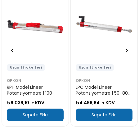
ri
Uzun Stroke Seri
Uzun Stroke Ser
OPKON
OPKON
er
LPC Model Lineer
RTM Model Line
 | 100-
Potansiyometre | 50–800
Potansiyometre
mm
mm
DV
₺4.499,64
+ KDV
₺4.225,27
+ K
Ekle
Sepete Ekle
Sepete E