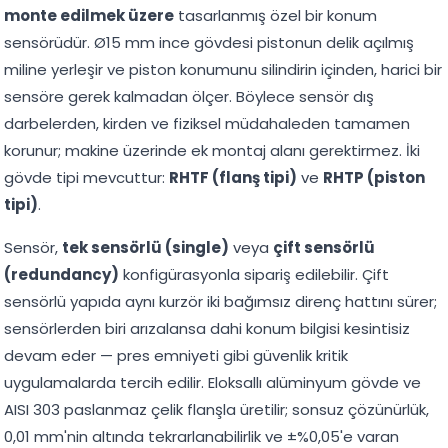
monte edilmek üzere
tasarlanmış özel bir konum
sensörüdür. Ø15 mm ince gövdesi pistonun delik açılmış
miline yerleşir ve piston konumunu silindirin içinden, harici bir
sensöre gerek kalmadan ölçer. Böylece sensör dış
darbelerden, kirden ve fiziksel müdahaleden tamamen
korunur; makine üzerinde ek montaj alanı gerektirmez. İki
gövde tipi mevcuttur:
RHTF (flanş tipi)
ve
RHTP (piston
tipi)
.
Sensör,
tek sensörlü (single)
veya
çift sensörlü
(redundancy)
konfigürasyonla sipariş edilebilir. Çift
sensörlü yapıda aynı kurzör iki bağımsız direnç hattını sürer;
sensörlerden biri arızalansa dahi konum bilgisi kesintisiz
devam eder — pres emniyeti gibi güvenlik kritik
uygulamalarda tercih edilir. Eloksallı alüminyum gövde ve
AISI 303 paslanmaz çelik flanşla üretilir; sonsuz çözünürlük,
0,01 mm'nin altında tekrarlanabilirlik ve ±%0,05'e varan