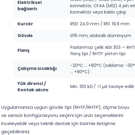
Elektriksel
konnektör, CF4A (M12) 4 pin e
bağlantı
konnektör veya kablo çıkışı
Kurzör
R50: 24,9 mm / R51: 19,9 mm
Gövde
Ø15 mm, eloksallı alüminyum
Paslanmaz çelik AISI 303 — RHT
Flanş
flanş tipi / RHTP: piston tipi
-20°C … +80°C (saklama: -30
Çalışma sıcaklığı
… +90°C)
Yük direnci /
Min. 100 kΩ / <1 µA tavsiye edilir
Kontak akımı
Uygulamanıza uygun gövde tipi (RHTF/RHTP), ölçme boyu
ve sensör konfigürasyonu seçimi için ürün seçeneklerini
inceleyebilir veya teknik destek için bizimle iletişime
geçebilirsiniz.