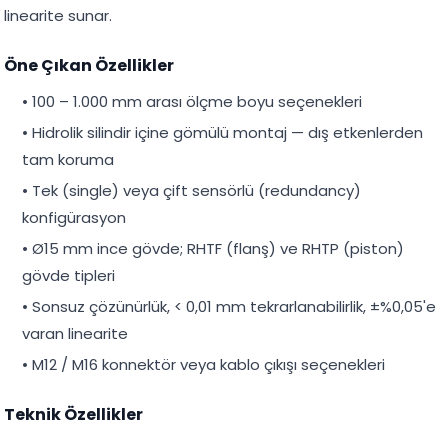
linearite sunar.
Öne Çıkan Özellikler
• 100 – 1.000 mm arası ölçme boyu seçenekleri
• Hidrolik silindir içine gömülü montaj — dış etkenlerden
tam koruma
• Tek (single) veya çift sensörlü (redundancy)
konfigürasyon
• Ø15 mm ince gövde; RHTF (flanş) ve RHTP (piston)
gövde tipleri
• Sonsuz çözünürlük, < 0,01 mm tekrarlanabilirlik, ±%0,05'e
varan linearite
• M12 / M16 konnektör veya kablo çıkışı seçenekleri
Teknik Özellikler